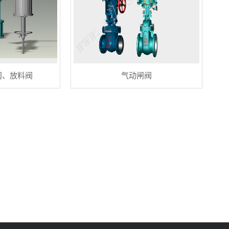
阀、放料阀
气动闸阀