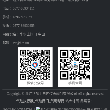
地址：浙江省温州市龙湾区滨海园区四道二路兴朝路15号
电话：0577-86934111
手机：18968973679
投诉：0577-86930255
网络实名：华尔士阀门·中国
邮箱：zw@hes.tm
Copyright © 浙江华尔士自控仪表阀门有限公司 All rights reserved
气动执行器
_
气动阀门
_
气动球阀
站点地图
备案号：
浙ICP备12035547号-1
浙公网安备 33030302000894号
技术支持：温