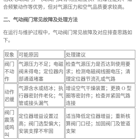
合频繁动作等优势，但对气源压力和空气品质要求较高。
二、气动阀门常见故障及处理方法
在运行与维护过程中，气动阀门常见故障及对应排查思路如
下。
现象
可能原因
处理建议
阀门
气源压力不足；电磁
检查气源压力是否达到使用要
不动
阀未得电；定位器内
求；检测电磁阀线圈电压；清
作
部通道堵塞
理定位器节流孔或气路
气源含水或结冰；执
增设空气干燥装置；更换 O 型
动作
行器密封件老化；气
圈等密封件；检查并紧固气路
迟缓
管或接头漏气
连接
阀门
定位器增益设置过
适当降低定位器增益；重新核
震荡
高；阀门选型偏大；
算阀门口径；加固阀门及管道
或鸣
安装支撑不牢固
支架
叫