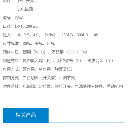
附件：1.限位开关
2.电磁阀
型号：Q641
口径：DN15-200 mm
压力：1.6、2.5、4.0、（MPa）；150LB、300LB；10K
尺寸标准：国标、美标、日标
阀体材质：碳钢（WCB）、不锈钢（CF8, CF8M)
阀座材料：聚四氟乙烯（F）、对位聚笨（P）、硬质合金（丫）
作用方式：双作用、单作用（弹簧复位）
控制方式：二位切断（开关型）、调节式
附件选择：电磁阀、定位器、限位开关、气源处理三联件、手动机构
相关产品