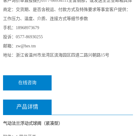
客户询价单直接拨打0577-86934111至营销部，或发送至企业邮箱具体
商定：交货期、是否含税运、付款方式及特殊要求等事宜客户提供：
工作压力、温度、介质、连接方式等细节参数
手机：18968973679
投诉：0577-86930255
邮箱：zw@hes.tm
地址：浙江省温州市龙湾区滨海园区四道二路兴朝路15号
在线咨询
产品详情
气动法兰浮动式球阀（紧凑型）